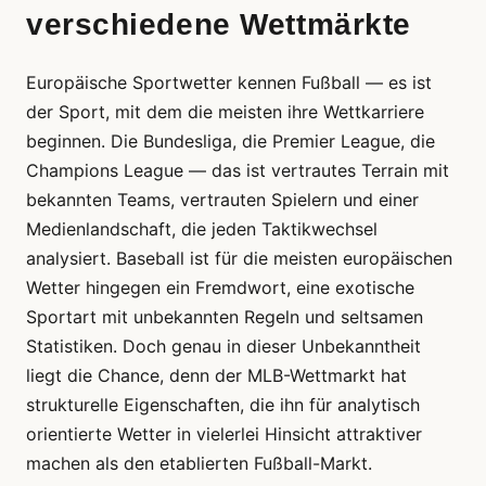
verschiedene Wettmärkte
Europäische Sportwetter kennen Fußball — es ist
der Sport, mit dem die meisten ihre Wettkarriere
beginnen. Die Bundesliga, die Premier League, die
Champions League — das ist vertrautes Terrain mit
bekannten Teams, vertrauten Spielern und einer
Medienlandschaft, die jeden Taktikwechsel
analysiert. Baseball ist für die meisten europäischen
Wetter hingegen ein Fremdwort, eine exotische
Sportart mit unbekannten Regeln und seltsamen
Statistiken. Doch genau in dieser Unbekanntheit
liegt die Chance, denn der MLB-Wettmarkt hat
strukturelle Eigenschaften, die ihn für analytisch
orientierte Wetter in vielerlei Hinsicht attraktiver
machen als den etablierten Fußball-Markt.