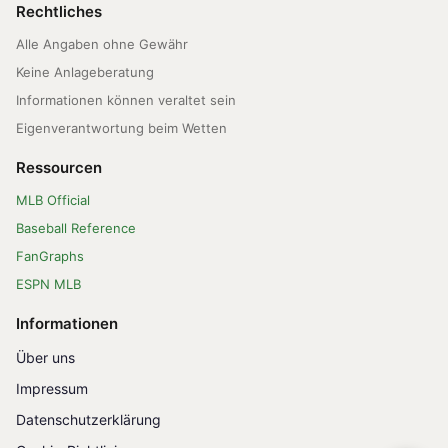
Rechtliches
Alle Angaben ohne Gewähr
Keine Anlageberatung
Informationen können veraltet sein
Eigenverantwortung beim Wetten
Ressourcen
MLB Official
Baseball Reference
FanGraphs
ESPN MLB
Informationen
Über uns
Impressum
Datenschutzerklärung