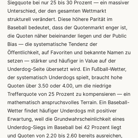
Siegquote bei nur 25 bis 30 Prozent — ein massiver
Unterschied, der den gesamten Wettmarkt
strukturell verändert. Diese höhere Parität im
Baseball bedeutet, dass der Quotenmarkt enger ist,
die Quoten näher beieinander liegen und der Public
Bias — die systematische Tendenz der
Öffentlichkeit, auf Favoriten und bekannte Namen zu
setzen — stärker und häufiger in Value auf der
Underdog-Seite übersetzt wird. Ein Fußball-Wetter,
der systematisch Underdogs spielt, braucht hohe
Quoten über 3.50 oder 4.00, um die niedrige
Trefferquote von 25 Prozent zu kompensieren — ein
mathematisch anspruchsvolles Terrain. Ein Baseball-
Wetter findet häufiger Underdogs mit positiver
Erwartung, weil die Grundwahrscheinlichkeit eines
Underdog-Siegs im Baseball bei 42 Prozent liegt
und Quoten von 2.20 bis 2.60 bereits ausreichen,