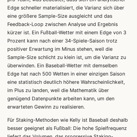
Edge schneller materialisiert, die Varianz sich über
eine größere Sample-Size ausgleicht und das
Feedback-Loop zwischen Analyse und Ergebnis
kürzer ist. Ein Fußball-Wetter mit einem Edge von 3
Prozent kann nach einer 34-Spiele-Saison trotz
positiver Erwartung im Minus stehen, weil die
Sample-Size schlicht zu klein ist, um die Varianz zu
überwinden. Ein Baseball-Wetter mit demselben
Edge hat nach 500 Wetten in einer einzigen Saison
eine statistisch deutlich höhere Wahrscheinlichkeit,
im Plus zu landen, weil die Mathematik über
genügend Datenpunkte arbeiten kann, um den
erwarteten Gewinn zu realisieren.
Für Staking-Methoden wie Kelly ist Baseball deshalb
besser geeignet als Fußball: Die hohe Spielfrequenz
liefert das Volumen, das progressive Staking-