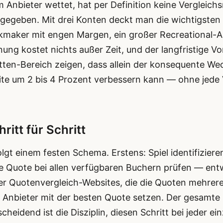
m Anbieter wettet, hat per Definition keine Vergleich
 gegeben. Mit drei Konten deckt man die wichtigst
kmaker mit engen Margen, ein großer Recreational-Anb
ng kostet nichts außer Zeit, und der langfristige Vo
tten-Bereich zeigen, dass allein der konsequente W
ite um 2 bis 4 Prozent verbessern kann — ohne jede
itt für Schritt
olgt einem festen Schema. Erstens: Spiel identifiziere
ie Quote bei allen verfügbaren Buchern prüfen — en
er Quotenvergleich-Websites, die die Quoten mehrerer
m Anbieter mit der besten Quote setzen. Der gesamte 
cheidend ist die Disziplin, diesen Schritt bei jeder e